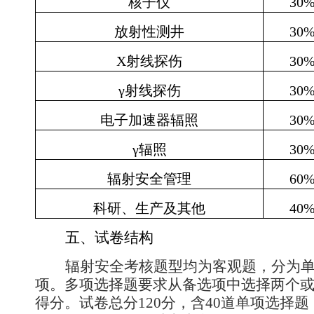
核子仪
30
放射性测井
30
X
射线探伤
30
γ射线探伤
30
电子加速器辐照
30
γ辐照
30
辐射安全管理
60
科研、生产及其他
40
五、试卷结构
辐射安全考核题型均为客观题，分为
项。多项选择题要求从备选项中选择两个
得分。试卷总分
120
分，含
40
道单项选择题